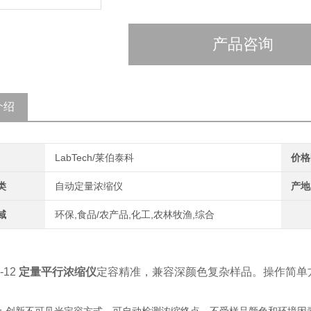
产品咨询
介绍
LabTech/莱伯泰科
价格
类
自动定量浓缩仪
产地
域
环保,食品/农产品,化工,农林牧渔,综合
p-12
定量平行浓缩仪
定容精准，兼容深颜色复杂样品。操作简单