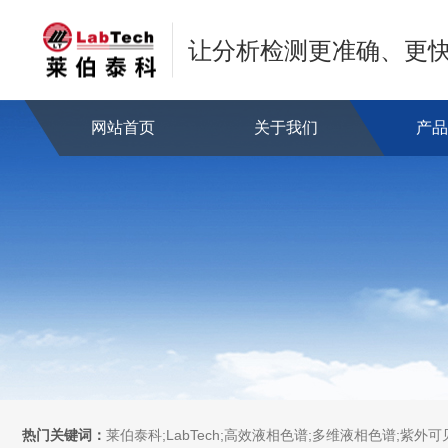
让分析检测更准确、更
网站首页
关于我们
产
热门关键词：
莱伯泰科;LabTech;高效液相色谱;多维液相色谱;紫外可见分光光度计;全自动直接测汞仪/汞分析仪;全自动水质分析仪;微波消解萃取系统;微波合成系统;微波灰化磺化系统;全自动固相萃取系统;Dryvap全自动溶剂