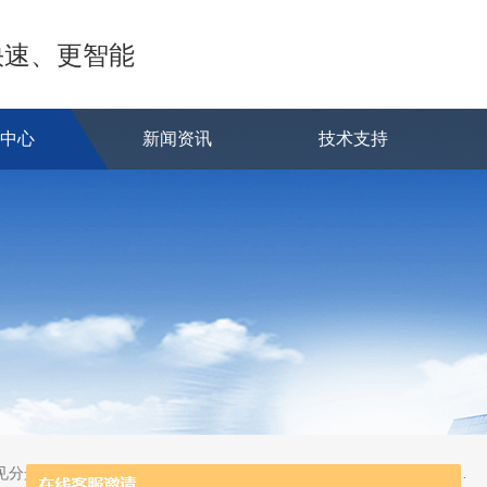
快速、更智能
品中心
新闻资讯
技术支持
蒸发系统;激光固体烧蚀进样系统;循环水冷却器;电热消解仪;微控数显电热板;光波加热仪;磁力搅拌器;分析仪器;实验室设备;样品前处理仪器;实验室信息管理系统（LIMS;超净实验室设计与工程;通风柜;化学安全柜;AAICPICP-MSUV-VISHPLC耗材和配件