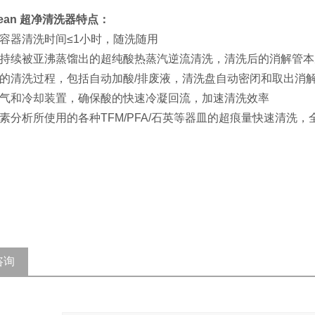
lean 超净清洗
器
特点：
次容器清洗时间≤1小时，随洗随用
罐持续被亚沸蒸馏出的超纯酸热蒸汽逆流清洗，清洗后的消解管本
动的清洗过程，包括自动加酸/排废液，清洗盘自动密闭和取出消
排气和冷却装置，确保酸的快速冷凝回流，加速清洗效率
元素分析所使用的各种TFM/PFA/石英等器皿的超痕量快速清
咨询