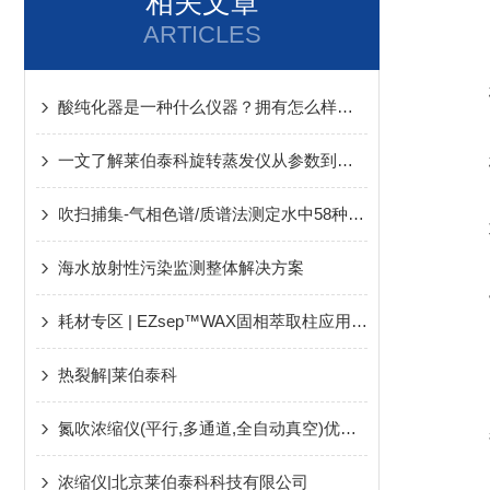
相关文章
ARTICLES
酸纯化器是一种什么仪器？拥有怎么样的特点呢？
一文了解莱伯泰科旋转蒸发仪从参数到实操的秘诀
吹扫捕集-气相色谱/质谱法测定水中58种VOCs
海水放射性污染监测整体解决方案
耗材专区 | EZsep™WAX固相萃取柱应用于肉制品中合成着色剂的检测
热裂解|莱伯泰科
氮吹浓缩仪(平行,多通道,全自动真空)优势特点
浓缩仪|北京莱伯泰科科技有限公司