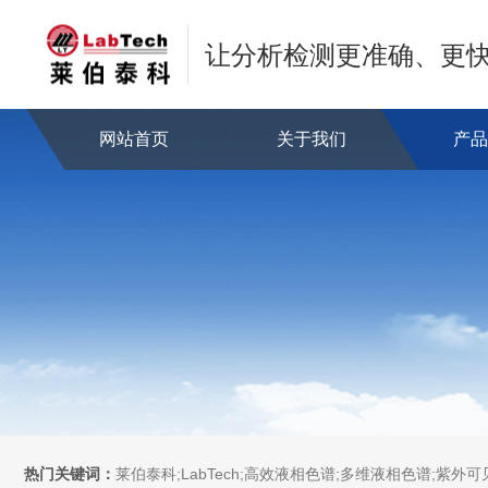
让分析检测更准确、更
网站首页
关于我们
产
热门关键词：
莱伯泰科;LabTech;高效液相色谱;多维液相色谱;紫外可见分光光度计;全自动直接测汞仪/汞分析仪;全自动水质分析仪;微波消解萃取系统;微波合成系统;微波灰化磺化系统;全自动固相萃取系统;Dryvap全自动溶剂