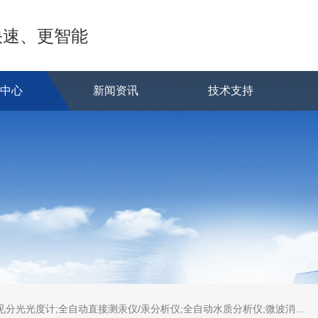
快速、更智能
品中心
新闻资讯
技术支持
蒸发系统;激光固体烧蚀进样系统;循环水冷却器;电热消解仪;微控数显电热板;光波加热仪;磁力搅拌器;分析仪器;实验室设备;样品前处理仪器;实验室信息管理系统（LIMS;超净实验室设计与工程;通风柜;化学安全柜;AAICPICP-MSUV-VISHPLC耗材和配件