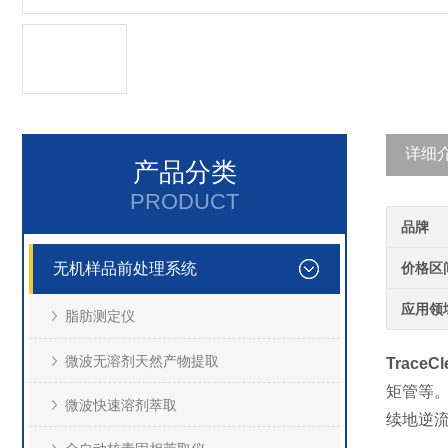
详细
产品分类
PRODUCT
品牌
无机样品前处理系统
价格区
应用领
脂肪测定仪
微波无溶剂天然产物提取
TraceC
矩管等
微波快速溶剂萃取
续地逆