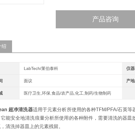
产品咨询
介绍
LabTech/莱伯泰科
仪器
间
面议
产地
域
医疗卫生,环保,食品/农产品,化工,制药/生物制药
lean 超净清洗
器
适用于元素分析所使用的各种TFM/PFA/石
。它能安全地清洗痕量分析所使用的各种附件，需要清洗的器皿
流，清洗掉器皿上的元素残留。