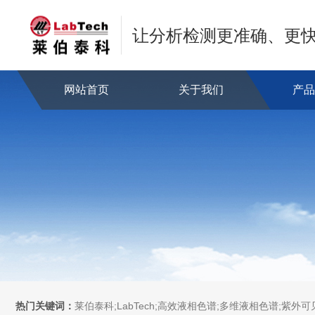
让分析检测更准确、更
网站首页
关于我们
产
热门关键词：
莱伯泰科;LabTech;高效液相色谱;多维液相色谱;紫外可见分光光度计;全自动直接测汞仪/汞分析仪;全自动水质分析仪;微波消解萃取系统;微波合成系统;微波灰化磺化系统;全自动固相萃取系统;Dryvap全自动溶剂