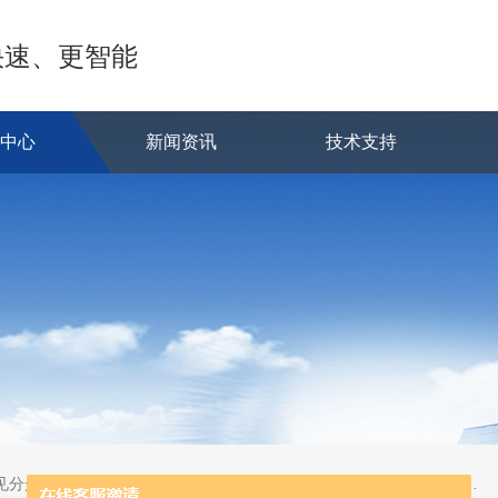
快速、更智能
品中心
新闻资讯
技术支持
蒸发系统;激光固体烧蚀进样系统;循环水冷却器;电热消解仪;微控数显电热板;光波加热仪;磁力搅拌器;分析仪器;实验室设备;样品前处理仪器;实验室信息管理系统（LIMS;超净实验室设计与工程;通风柜;化学安全柜;AAICPICP-MSUV-VISHPLC耗材和配件