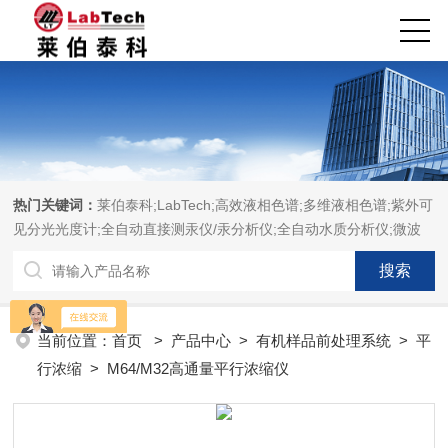
热门关键词：
莱伯泰科;LabTech;高效液相色谱;多维液相色谱;紫外可
见分光光度计;全自动直接测汞仪/汞分析仪;全自动水质分析仪;微波
消解萃取系统;微波合成系统;微波灰化磺化系统;全自动固相萃取系
统;Dryvap全自动溶剂蒸发系统;激光固体烧蚀进样系统;循环水冷却
器;电热消解仪;微控数显电热板;光波加热仪;磁力搅拌器;分析仪器;实
验室设备;样品前处理仪器;实验室信息管理系统（LIMS;超净实验室
当前位置：
首页
>
产品中心
>
有机样品前处理系统
>
平
设计与工程;通风柜;化学安全柜;AAICPICP-MSUV-VISHPLC耗材和
行浓缩
> M64/M32高通量平行浓缩仪
配件