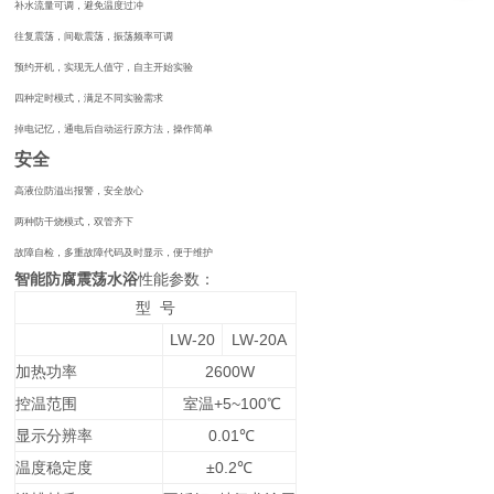
补水流量可调，避免温度过冲
往复震荡，间歇震荡，振荡频率可调
预约开机，实现无人值守，自主开始实验
四种定时模式，满足不同实验需求
掉电记忆，通电后自动运行原方法，操作简单
安全
高液位防溢出报警，安全放心
两种防干烧模式，双管齐下
故障自检，多重故障代码及时显示，便于维护
智能防腐震荡水浴
性能参数：
型 号
LW-20
LW-20A
加热功率
2600W
控温范围
室温+5~100℃
显示分辨率
0.01℃
温度稳定度
±0.2℃