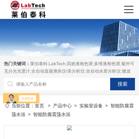
热门关键词：
莱伯泰科;LabTech;高效液相色谱;多维液相色谱;紫外可
见分光光度计;全自动直接测汞仪/汞分析仪;全自动水质分析仪;微波
消解萃取系统;微波合成系统;微波灰化磺化系统;全自动固相萃取系
统;Dryvap全自动溶剂蒸发系统;激光固体烧蚀进样系统;循环水冷却
器;电热消解仪;微控数显电热板;光波加热仪;磁力搅拌器;分析仪器;实
验室设备;样品前处理仪器;实验室信息管理系统（LIMS;超净实验室
当前位置：
首页
>
产品中心
>
实验室设备
>
智能防腐震
设计与工程;通风柜;化学安全柜;AAICPICP-MSUV-VISHPLC耗材和
荡水浴
> 智能防腐震荡水浴
配件