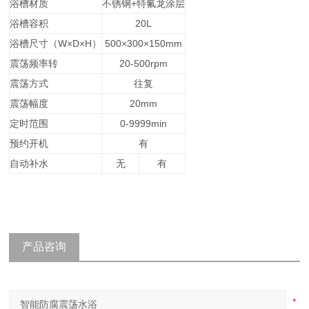
浴槽材质
不锈钢+特氟龙涂层
浴槽容积
20L
浴槽尺寸（W×D×H）
500×300×150mm
震荡频率转
20-500rpm
震荡方式
往复
震荡幅度
20mm
定时范围
0-9999min
预约开机
有
自动补水
无
有
产品咨询