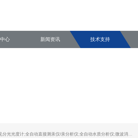
品中心
新闻资讯
技术支持
蒸发系统;激光固体烧蚀进样系统;循环水冷却器;电热消解仪;微控数显电热板;光波加热仪;磁力搅拌器;分析仪器;实验室设备;样品前处理仪器;实验室信息管理系统（LIMS;超净实验室设计与工程;通风柜;化学安全柜;AAICPICP-MSUV-VISHPLC耗材和配件