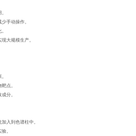
用。
减少手动操作。
化。
实现大规模生产。
原。
物靶点。
效成分。
统加入到色谱柱中。
实验。