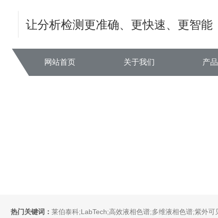
让分析检测更准确、更快速、更智能
网站首页
关于我们
产
热门关键词：
莱伯泰科;LabTech;高效液相色谱;多维液相色谱;紫外可见分光光度计;全自动直接测汞仪/汞分析仪;全自动水质分析仪;微波消解萃取系统;微波合成系统;微波灰化磺化系统;全自动固相萃取系统;Dryvap全自动溶剂