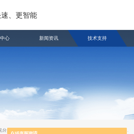
快速、更智能
品中心
新闻资讯
技术支持
蒸发系统;激光固体烧蚀进样系统;循环水冷却器;电热消解仪;微控数显电热板;光波加热仪;磁力搅拌器;分析仪器;实验室设备;样品前处理仪器;实验室信息管理系统（LIMS;超净实验室设计与工程;通风柜;化学安全柜;AAICPICP-MSUV-VISHPLC耗材和配件