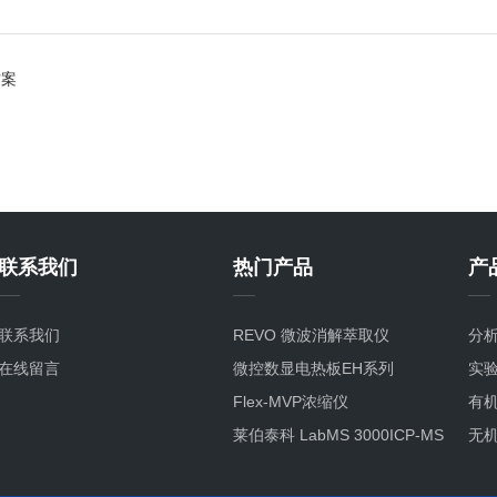
方案
联系我们
热门产品
产
联系我们
REVO 微波消解萃取仪
分
在线留言
微控数显电热板EH系列
实
Flex-MVP浓缩仪
有
莱伯泰科 LabMS 3000ICP-MS
无
洁