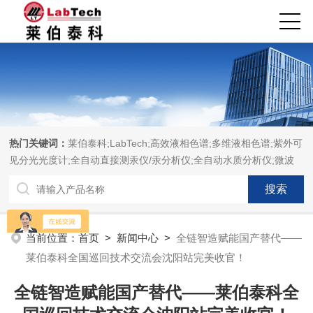
热门关键词：
莱伯泰科;LabTech;高效液相色谱;多维液相色谱;紫外可
见分光光度计;全自动直接测汞仪/汞分析仪;全自动水质分析仪;微波
消解萃取系统;微波合成系统;微波灰化磺化系统;全自动固相萃取系
统;Dryvap全自动溶剂蒸发系统;激光固体烧蚀进样系统;循环水冷却
器;电热消解仪;微控数显电热板;光波加热仪;磁力搅拌器;分析仪器;实
验室设备;样品前处理仪器;实验室信息管理系统（LIMS;超净实验室
当前位置：
首页
>
新闻中心
>
全链智造赋能国产替代——
设计与工程;通风柜;化学安全柜;AAICPICP-MSUV-VISHPLC耗材和
莱伯泰科全国巡回技术交流会沈阳站完美收官！
配件
全链智造赋能国产替代——莱伯泰科全