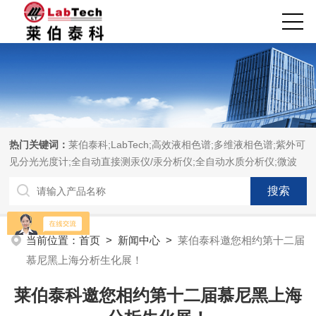
热门关键词：
莱伯泰科;LabTech;高效液相色谱;多维液相色谱;紫外可
见分光光度计;全自动直接测汞仪/汞分析仪;全自动水质分析仪;微波
消解萃取系统;微波合成系统;微波灰化磺化系统;全自动固相萃取系
统;Dryvap全自动溶剂蒸发系统;激光固体烧蚀进样系统;循环水冷却
器;电热消解仪;微控数显电热板;光波加热仪;磁力搅拌器;分析仪器;实
验室设备;样品前处理仪器;实验室信息管理系统（LIMS;超净实验室
当前位置：
首页
>
新闻中心
>
莱伯泰科邀您相约第十二届
设计与工程;通风柜;化学安全柜;AAICPICP-MSUV-VISHPLC耗材和
慕尼黑上海分析生化展！
配件
莱伯泰科邀您相约第十二届慕尼黑上海