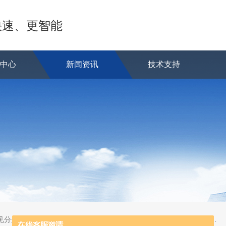
快速、更智能
品中心
新闻资讯
技术支持
蒸发系统;激光固体烧蚀进样系统;循环水冷却器;电热消解仪;微控数显电热板;光波加热仪;磁力搅拌器;分析仪器;实验室设备;样品前处理仪器;实验室信息管理系统（LIMS;超净实验室设计与工程;通风柜;化学安全柜;AAICPICP-MSUV-VISHPLC耗材和配件