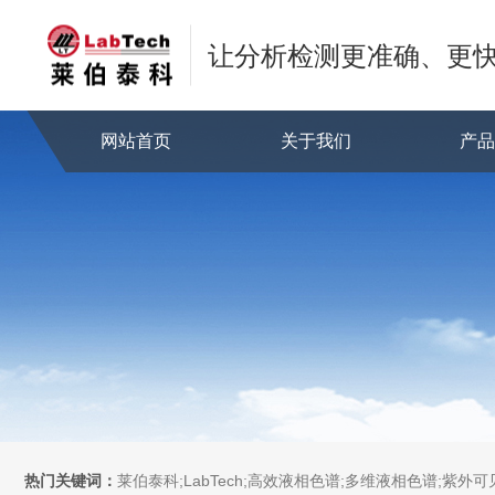
让分析检测更准确、更
网站首页
关于我们
产
热门关键词：
莱伯泰科;LabTech;高效液相色谱;多维液相色谱;紫外可见分光光度计;全自动直接测汞仪/汞分析仪;全自动水质分析仪;微波消解萃取系统;微波合成系统;微波灰化磺化系统;全自动固相萃取系统;Dryvap全自动溶剂