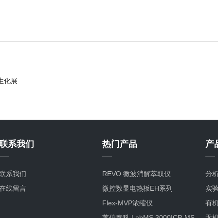
生化展
联系我们
热门产品
产
联系我们
REVO 微波消解萃取仪
分
在线留言
微控数显电热板EH系列
实
Flex-MVP浓缩仪
有
莱伯泰科 LabMS 3000ICP-MS
无