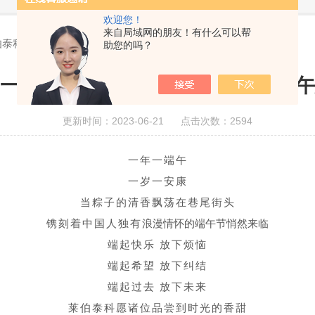
欢迎您！
来自局域网的朋友！有什么可以帮
伯泰科祝您端午安康！
助您的吗？
”一心，共享美好！莱伯泰科祝您端
更新时间：2023-06-21 点击次数：2594
一年一端午
一岁一安康
当粽子的清香飘荡在巷尾街头
镌刻着中国人独有
浪漫情怀的端午节悄然来临
端起快乐 放下烦恼
端起希望 放下纠结
端起过去 放下未来
莱伯泰科愿诸位品尝到时光的香甜