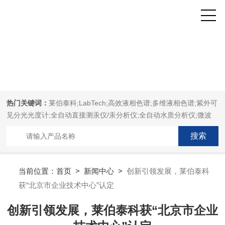
热门关键词：
莱伯泰科;LabTech;高效液相色谱;多维液相色谱;紫外可
见分光光度计;全自动直接测汞仪/汞分析仪;全自动水质分析仪;微波
消解萃取系统;微波合成系统;微波灰化磺化系统;全自动固相萃取系
统;Dryvap全自动溶剂蒸发系统;激光固体烧蚀进样系统;循环水冷却
器;电热消解仪;微控数显电热板;光波加热仪;磁力搅拌器;分析仪器;实
验室设备;样品前处理仪器;实验室信息管理系统（LIMS;超净实验室
当前位置：
首页
>
新闻中心
>
创新引领发展，莱伯泰科
设计与工程;通风柜;化学安全柜;AAICPICP-MSUV-VISHPLC耗材和
获“北京市企业技术中心”认定
配件
创新引领发展，莱伯泰科获“北京市企业