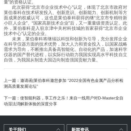
量”的资格认证。
此次获得
“北京市企业技术中心”
认定
，体现了
北京市政府对
莱伯泰科
在技术研发投入、创新意识、创新能力、创新机制等方
面成果
的权威认
可，这也是
莱伯泰科
获得的继“北京市专精特新
小巨人企业”、“国家高新技术企业”后，又一重量级资质认定
。此
外，莱伯泰科是入驻
京津中关村科技城
的首家获得
“北京市企业
技术中心”
认定的企业。
未来，莱伯泰科将继续
以科技和创新为引导
，
充分发挥企业
在
科学仪器方面
的技术优势，
加大人力和资金投入，
以国家战略
需求为导
向，
不断推出
具备高智能化、自动化的
产品
，加速科学
仪器的国产替代进程，以实际行动助力我国实
现高水平科技自立
自强
，为我国
从制造大国迈向制造强国
贡献力量。
上一篇：
邀请函|莱伯泰科邀您参加 “2022全国有色金属产品分析检
测高质量发展论坛”
下一篇：
使智能利器，享工作之乐！来自一线用户对D-Master全自
动湿法消解新体验的深度分享
关于我们
新闻资讯