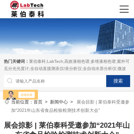
热门关键词：
莱伯泰科;LabTech;高效液相色谱;多维液相色谱;紫外可
见分光光度计;全自动直接测汞仪/汞分析仪;全自动水质分析仪;微波
消解萃取系统;微波合成系统;微波灰化磺化系统;全自动固相萃取系
统;Dryvap全自动溶剂蒸发系统;激光固体烧蚀进样系统;循环水冷却
器;电热消解仪;微控数显电热板;光波加热仪;磁力搅拌器;分析仪器;实
验室设备;样品前处理仪器;实验室信息管理系统（LIMS;超净实验室
当前位置：
首页
>
新闻中心
>
展会掠影 | 莱伯泰科受邀参
设计与工程;通风柜;化学安全柜;AAICPICP-MSUV-VISHPLC耗材和
加“2021年山东省食品检验检测技术创新大会”
配件
展会掠影 | 莱伯泰科受邀参加“2021年山