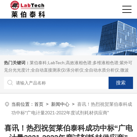
热门关键词：
莱伯泰科;LabTech;高效液相色谱;多维液相色谱;紫外可
见分光光度计;全自动直接测汞仪/汞分析仪;全自动水质分析仪;微波
消解萃取系统;微波合成系统;微波灰化磺化系统;全自动固相萃取系
统;Dryvap全自动溶剂蒸发系统;激光固体烧蚀进样系统;循环水冷却
器;电热消解仪;微控数显电热板;光波加热仪;磁力搅拌器;分析仪器;实
验室设备;样品前处理仪器;实验室信息管理系统（LIMS;超净实验室
当前位置：
首页
>
新闻中心
>
喜讯！热烈祝贺莱伯泰科成
设计与工程;通风柜;化学安全柜;AAICPICP-MSUV-VISHPLC耗材和
功中标“广电计量2021-2022年度试剂耗材供应商”
配件
喜讯！热烈祝贺莱伯泰科成功中标“广电