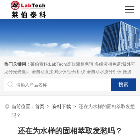
热门关键词：
莱伯泰科;LabTech;高效液相色谱;多维液相色谱;紫外可
见分光光度计;全自动直接测汞仪/汞分析仪;全自动水质分析仪;微波
消解萃取系统;微波合成系统;微波灰化磺化系统;全自动固相萃取系
统;Dryvap全自动溶剂蒸发系统;激光固体烧蚀进样系统;循环水冷却
器;电热消解仪;微控数显电热板;光波加热仪;磁力搅拌器;分析仪器;实
验室设备;样品前处理仪器;实验室信息管理系统（LIMS;超净实验室
当前位置：
首页
>
资料下载
>
还在为水样的固相萃取发愁
设计与工程;通风柜;化学安全柜;AAICPICP-MSUV-VISHPLC耗材和
吗？
配件
还在为水样的固相萃取发愁吗？