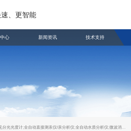
快速、更智能
品中心
新闻资讯
技术支持
蒸发系统;激光固体烧蚀进样系统;循环水冷却器;电热消解仪;微控数显电热板;光波加热仪;磁力搅拌器;分析仪器;实验室设备;样品前处理仪器;实验室信息管理系统（LIMS;超净实验室设计与工程;通风柜;化学安全柜;AAICPICP-MSUV-VISHPLC耗材和配件