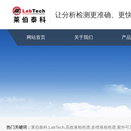
让分析检测更准确、更
网站首页
关于我们
产
热门关键词：
莱伯泰科;LabTech;高效液相色谱;多维液相色谱;紫外可见分光光度计;全自动直接测汞仪/汞分析仪;全自动水质分析仪;微波消解萃取系统;微波合成系统;微波灰化磺化系统;全自动固相萃取系统;Dryvap全自动溶剂