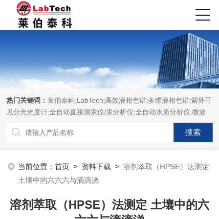
热门关键词：
莱伯泰科;LabTech;高效液相色谱;多维液相色谱;紫外可
见分光光度计;全自动直接测汞仪/汞分析仪;全自动水质分析仪;微波
消解萃取系统;微波合成系统;微波灰化磺化系统;全自动固相萃取系
统;Dryvap全自动溶剂蒸发系统;激光固体烧蚀进样系统;循环水冷却
器;电热消解仪;微控数显电热板;光波加热仪;磁力搅拌器;分析仪器;实
验室设备;样品前处理仪器;实验室信息管理系统（LIMS;超净实验室
当前位置：
首页
>
资料下载
>
溶剂萃取（HPSE）法测定
设计与工程;通风柜;化学安全柜;AAICPICP-MSUV-VISHPLC耗材和
土壤中的六六六与滴滴涕
配件
溶剂萃取（HPSE）法测定 土壤中的六