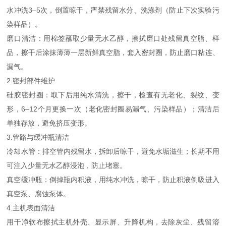
水冲洗3–5次，倒置晾干，严禁残留水分、洗涤剂（防止下次实验污
染样品）。
磨口清洁：用棉签蘸取少量无水乙醇，擦拭磨口处残留真空脂、样
品，擦干后涂抹薄薄一层新鲜真空脂，套入密封圈，防止磨口粘连、
漏气。
2.密封部件维护
硅胶密封圈：取下后用纯水清洗，擦干，检查有无老化、裂纹、变
形，6–12个月更换一次（老化密封圈易漏气、污染样品）；清洁后
单独存放，避免挤压变形。
3.管路与缓冲瓶清洁
冷却水管：排空管内残留水，拆卸后晾干，避免水垢滋生；长期不用
可注入少量无水乙醇浸泡，防止堵塞。
真空缓冲瓶：倒掉瓶内积液，用纯水冲洗，晾干，防止积液倒吸进入
真空泵、腐蚀泵体。
4.主机表面清洁
用干净软布擦拭主机外壳、显示屏、升降机构，去除灰尘、残留溶