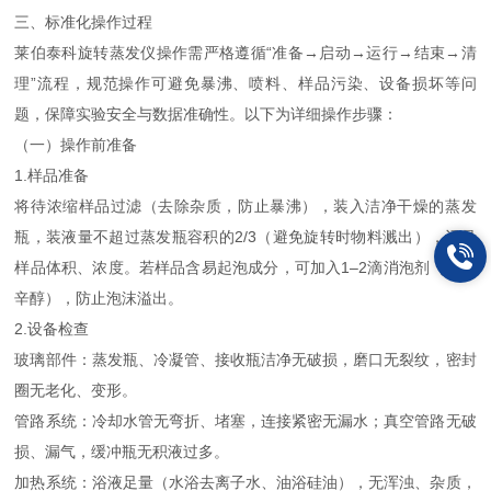
三、标准化操作过程
莱伯泰科旋转蒸发仪操作需严格遵循“准备→启动→运行→结束→清
理”流程，规范操作可避免暴沸、喷料、样品污染、设备损坏等问
题，保障实验安全与数据准确性。以下为详细操作步骤：
（一）操作前准备
1.样品准备
将待浓缩样品过滤（去除杂质，防止暴沸），装入洁净干燥的蒸发
瓶，装液量不超过蒸发瓶容积的2/3（避免旋转时物料溅出），记录
样品体积、浓度。若样品含易起泡成分，可加入1–2滴消泡剂（如正
辛醇），防止泡沫溢出。
2.设备检查
玻璃部件：蒸发瓶、冷凝管、接收瓶洁净无破损，磨口无裂纹，密封
圈无老化、变形。
管路系统：冷却水管无弯折、堵塞，连接紧密无漏水；真空管路无破
损、漏气，缓冲瓶无积液过多。
加热系统：浴液足量（水浴去离子水、油浴硅油），无浑浊、杂质，