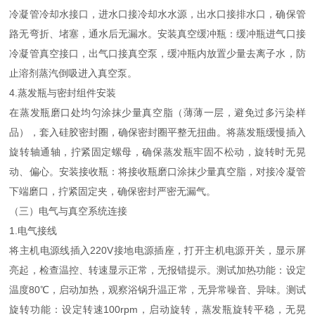
冷凝管冷却水接口，进水口接冷却水水源，出水口接排水口，确保管
路无弯折、堵塞，通水后无漏水。安装真空缓冲瓶：缓冲瓶进气口接
冷凝管真空接口，出气口接真空泵，缓冲瓶内放置少量去离子水，防
止溶剂蒸汽倒吸进入真空泵。
4.蒸发瓶与密封组件安装
在蒸发瓶磨口处均匀涂抹少量真空脂（薄薄一层，避免过多污染样
品），套入硅胶密封圈，确保密封圈平整无扭曲。将蒸发瓶缓慢插入
旋转轴通轴，拧紧固定螺母，确保蒸发瓶牢固不松动，旋转时无晃
动、偏心。安装接收瓶：将接收瓶磨口涂抹少量真空脂，对接冷凝管
下端磨口，拧紧固定夹，确保密封严密无漏气。
（三）电气与真空系统连接
1.电气接线
将主机电源线插入220V接地电源插座，打开主机电源开关，显示屏
亮起，检查温控、转速显示正常，无报错提示。测试加热功能：设定
温度80℃，启动加热，观察浴锅升温正常，无异常噪音、异味。测试
旋转功能：设定转速100rpm，启动旋转，蒸发瓶旋转平稳，无晃