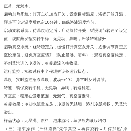
正常、无漏水。
启动加热系统：打开主机加热开关，设定目标温度，浴锅开始升温，
预热至设定温度后稳定10分钟，确保浴液温度均匀。
启动旋转系统：待温度稳定后，启动旋转开关，缓慢调节转速至设定
值，观察蒸发瓶旋转平稳、无晃动、异响，严禁转速骤升。
启动真空系统：旋转稳定后，缓慢打开真空泵开关，逐步调节真空度
至设定值，避免真空度骤升（防止暴沸、喷料）；观察真空度稳定，
溶剂蒸汽进入冷凝管，冷凝后流入接收瓶。
运行监控：实验过程中全程观察设备运行状态：
温度：实时监控浴液温度，波动≤±1℃，异常时及时调节。
转速：确保旋转平稳，无晃动、异响，转速稳定。
真空度：稳定在设定范围，无漏气、真空度骤降。
冷凝效果：冷却水流量充足，冷凝管无结垢，溶剂冷凝顺畅，无蒸汽
溢出。
样品状态：无暴沸、喷料、泡沫溢出，蒸发瓶内液膜均匀。
（三）结束操作（严格遵循“先停真空→再停旋转→后停加热”原