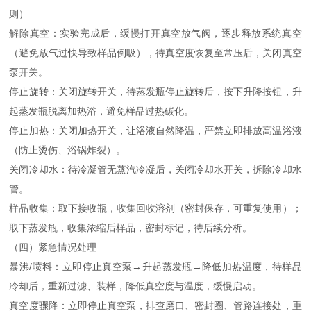
则）
解除真空：实验完成后，缓慢打开真空放气阀，逐步释放系统真空
（避免放气过快导致样品倒吸），待真空度恢复至常压后，关闭真空
泵开关。
停止旋转：关闭旋转开关，待蒸发瓶停止旋转后，按下升降按钮，升
起蒸发瓶脱离加热浴，避免样品过热碳化。
停止加热：关闭加热开关，让浴液自然降温，严禁立即排放高温浴液
（防止烫伤、浴锅炸裂）。
关闭冷却水：待冷凝管无蒸汽冷凝后，关闭冷却水开关，拆除冷却水
管。
样品收集：取下接收瓶，收集回收溶剂（密封保存，可重复使用）；
取下蒸发瓶，收集浓缩后样品，密封标记，待后续分析。
（四）紧急情况处理
暴沸/喷料：立即停止真空泵→升起蒸发瓶→降低加热温度，待样品
冷却后，重新过滤、装样，降低真空度与温度，缓慢启动。
真空度骤降：立即停止真空泵，排查磨口、密封圈、管路连接处，重