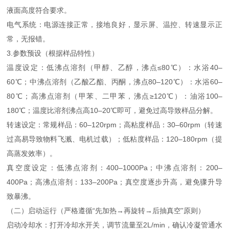
液面高度符合要求。
电气系统：电源连接正常，接地良好，显示屏、温控、转速显示正
常，无报错。
3.参数预设（根据样品特性）
温度设定：低沸点溶剂（甲醇、乙醇，沸点≤80℃）：水浴40–
60℃；中沸点溶剂（乙酸乙酯、丙酮，沸点80–120℃）：水浴60–
80℃；高沸点溶剂（甲苯、二甲苯，沸点≥120℃）：油浴100–
180℃；温度比溶剂沸点高10–20℃即可，避免过高导致样品分解。
转速设定：常规样品：60–120rpm；高粘度样品：30–60rpm（转速
过高易导致物料飞溅、电机过载）；低粘度样品：120–180rpm（提
高蒸发效率）。
真空度设定：低沸点溶剂：400–1000Pa；中沸点溶剂：200–
400Pa；高沸点溶剂：133–200Pa；真空度逐步升高，避免骤升导
致暴沸。
（二）启动运行（严格遵循“先加热→再旋转→后抽真空”原则）
启动冷却水：打开冷却水开关，调节流量至2L/min，确认冷凝管通水