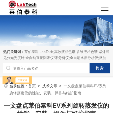
热门关键词：
莱伯泰科;LabTech;高效液相色谱;多维液相色谱;紫外可
见分光光度计;全自动直接测汞仪/汞分析仪;全自动水质分析仪;微波
消解萃取系统;微波合成系统;微波灰化磺化系统;全自动固相萃取系
统;Dryvap全自动溶剂蒸发系统;激光固体烧蚀进样系统;循环水冷却
器;电热消解仪;微控数显电热板;光波加热仪;磁力搅拌器;分析仪器;实
验室设备;样品前处理仪器;实验室信息管理系统（LIMS;超净实验室
当前位置：
首页
>
技术文章
>
一文盘点莱伯泰科EV系列
设计与工程;通风柜;化学安全柜;AAICPICP-MSUV-VISHPLC耗材和
旋转蒸发仪的性能、安装、操作与维护指南
配件
一文盘点莱伯泰科EV系列旋转蒸发仪的