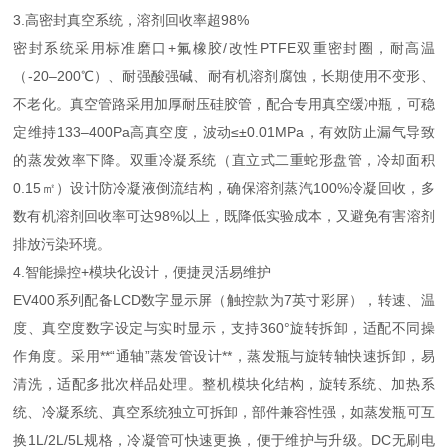
3.高密封真空系统，溶剂回收率超98%
密封系统采用标准磨口+氟橡胶/改性PTFE双重密封圈，耐高温
（-20–200℃）、耐强酸强碱、耐有机溶剂腐蚀，长期使用不变形、
不老化。真空管路采用加厚耐压硅胶管，配合专用真空缓冲瓶，可稳
定维持133–400Pa高真空度，波动≤±0.01MPa，有效防止漏气导致
的蒸发效率下降。双重冷凝系统（直立式二重蛇形盘管，冷却面积
0.15㎡）设计防冷凝液倒流结构，确保溶剂蒸汽100%冷凝回收，多
数有机溶剂回收率可达98%以上，既降低实验成本，又避免有害溶剂
排放污染环境。
4.智能操控+模块化设计，便捷灵活易维护
EV400系列配备LCD数字显示屏（触控款为7英寸彩屏），转速、温
度、真空度数字设定与实时显示，支持360°旋转拆卸，适配不同操
作角度。采用**“通轴”蒸发管设计**，蒸发瓶与旋转轴快速拆卸，易
清洗，适配多批次样品处理。整机模块化结构，旋转系统、加热系
统、冷凝系统、真空系统独立可拆卸，部件兼容性强，如蒸发瓶可互
换1L/2L/5L规格，冷凝管可快速更换，便于维护与升级。DC无刷电