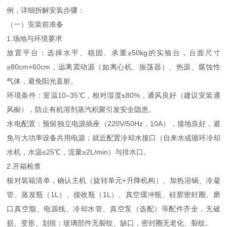
例，详细拆解安装步骤：
（一）安装前准备
1.场地与环境要求
放置平台：选择水平、稳固、承重≥50kg的实验台，台面尺寸
≥80cm×60cm，远离震动源（如离心机、振荡器）、热源、腐蚀性
气体，避免阳光直射。
环境条件：室温10–35℃，相对湿度≤80%，通风良好（建议安装通
风橱），防止有机溶剂蒸汽积聚引发安全隐患。
水电配置：预留独立电源插座（220V/50Hz，10A），接地良好，避
免与大功率设备共用电源；就近配置冷却水接口（自来水或循环冷却
水机，水温≤25℃，流量≥2L/min）与排水口。
2.开箱检查
核对装箱清单，确认主机（旋转单元+升降机构）、加热浴锅、冷凝
管、蒸发瓶（1L）、接收瓶（1L）、真空缓冲瓶、硅胶密封圈、磨
口真空脂、电源线、冷却水管、真空泵（选配）等配件齐全，无破
损、变形、划痕；玻璃部件无裂纹、缺口，密封圈无老化、裂纹。