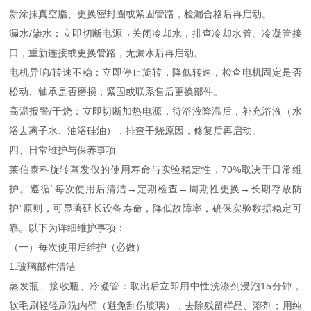
新涂抹真空脂、更换密封圈或紧固管路，检漏合格后再启动。
漏水/渗水：立即切断电源→关闭冷却水，排查冷却水管、冷凝管接
口，重新连接或更换管路，无漏水后再启动。
电机异响/转速不稳：立即停止旋转，降低转速，检查电机固定是否
松动、轴承是否磨损，紧固或联系售后更换部件。
高温报警/干烧：立即切断加热电源，待浴液降温后，补充浴液（水
浴去离子水、油浴硅油），排查干烧原因，修复后再启动。
四、日常维护与保养事项
莱伯泰科旋转蒸发仪的使用寿命与实验稳定性，70%取决于日常维
护。遵循“每次使用后清洁→定期检查→周期性更换→长期存放防
护”原则，可显著延长设备寿命，降低故障率，确保实验数据稳定可
靠。以下为详细维护事项：
（一）每次使用后维护（必做）
1.玻璃部件清洁
蒸发瓶、接收瓶、冷凝管：取出后立即用中性洗涤剂浸泡15分钟，
软毛刷轻轻刷洗内壁（避免刮伤玻璃），去除残留样品、溶剂；用纯