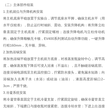
（二）主体部件组装
1.主机就位与升降机构安装
将主机底座平稳放置于实验台，调节底座水平脚，确保主机水平（用
水平仪校准），防止运行时倾斜、震动。安装升降机构：将升降立柱
垂直固定于主机底座，拧紧固定螺栓；连接升降电机与立柱传动机
构，确保升降顺畅无卡顿，EV400系列测试自动升降功能，一键升降
行程160mm，无卡顿、异响。
2.加热浴锅安装
将加热浴锅平稳放置于主机前方底座，对准蒸发瓶旋转中心，调节高
度，确保蒸发瓶下降后可浸入浴液（不溢出），且不触碰浴锅底部。
连接浴锅电源线至主机温控接口，拧紧防水接头，避免漏水短路；向
浴锅加入去离子水（水浴）或硅油（油浴），液面高度距锅口2–
3cm，严禁干烧。
3.冷凝系统安装
将冷凝管垂直固定于主机冷凝支架，拧紧固定旋钮，确保冷凝管直立
无倾斜，下端磨口与接收瓶对接紧密。连接冷却水管：下进上出连接