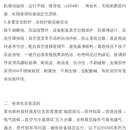
机驱动旋转，运行平稳、噪音低（≤50dB）、寿命长，无电刷磨损问
题，长期使用转速稳定无漂移。
5.多重安全防护，全程护航实验安全
除干烧断电、高温报警外，设备配备真空过载保护、防暴沸设计、应
急升降按钮：真空度异常升高时自动停机，防止系统过载；蒸发瓶旋
转速率可控，配合真空度梯度调节，避免暴沸喷料；紧急情况下按下
应急按钮，一键升起蒸发瓶脱离加热浴，杜绝样品过热碳化。玻璃部
件采用高硼硅玻璃，耐高温、耐温差、抗冲击，不易破裂；金属部件
采用304不锈钢材质，耐腐蚀、不易生锈，适配酸碱、有机溶剂等复
杂实验环境。
二、标准化安装流程
莱伯泰科旋转蒸发仪安装需遵循“稳固就位→部件组装→管路连接→
电气接线→真空与冷凝调试”五大步骤，全程规范操作可避免漏气、
漏水、部件损坏等问题，确保设备稳定运行。以下以EV400系列为