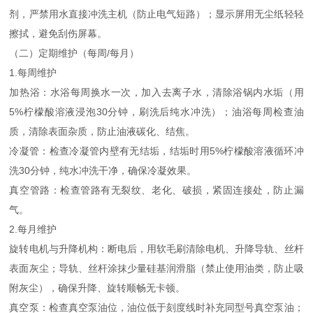
剂，严禁用水直接冲洗主机（防止电气短路）；显示屏用无尘纸轻轻
擦拭，避免刮伤屏幕。
（二）定期维护（每周/每月）
1.每周维护
加热浴：水浴每周换水一次，加入去离子水，清除浴锅内水垢（用
5%柠檬酸溶液浸泡30分钟，刷洗后纯水冲洗）；油浴每周检查油
质，清除表面杂质，防止油液碳化、结焦。
冷凝管：检查冷凝管内壁有无结垢，结垢时用5%柠檬酸溶液循环冲
洗30分钟，纯水冲洗干净，确保冷凝效果。
真空管路：检查管路有无裂纹、老化、破损，紧固连接处，防止漏
气。
2.每月维护
旋转电机与升降机构：断电后，用软毛刷清除电机、升降导轨、丝杆
表面灰尘；导轨、丝杆涂抹少量硅基润滑脂（禁止使用油类，防止吸
附灰尘），确保升降、旋转顺畅无卡顿。
真空泵：检查真空泵油位，油位低于刻度线时补充同型号真空泵油；