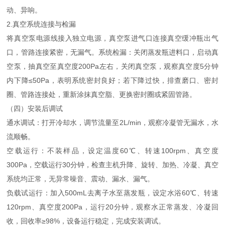
动、异响。
2.真空系统连接与检漏
将真空泵电源线接入独立电源，真空泵进气口连接真空缓冲瓶出气
口，管路连接紧密，无漏气。系统检漏：关闭蒸发瓶进料口，启动真
空泵，抽真空至真空度200Pa左右，关闭真空泵，观察真空度5分钟
内下降≤50Pa，表明系统密封良好；若下降过快，排查磨口、密封
圈、管路连接处，重新涂抹真空脂、更换密封圈或紧固管路。
（四）安装后调试
通水调试：打开冷却水，调节流量至2L/min，观察冷凝管无漏水，水
流顺畅。
空载运行：不装样品，设定温度60℃、转速100rpm、真空度
300Pa，空载运行30分钟，检查主机升降、旋转、加热、冷凝、真空
系统均正常，无异常噪音、震动、漏水、漏气。
负载试运行：加入500mL去离子水至蒸发瓶，设定水浴60℃、转速
120rpm、真空度200Pa，运行20分钟，观察水正常蒸发、冷凝回
收，回收率≥98%，设备运行稳定，完成安装调试。