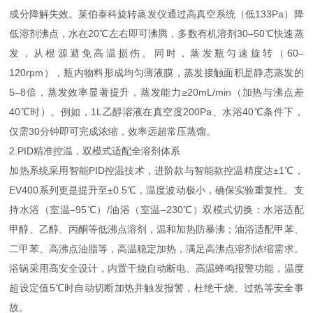
成分降解失效。莱伯泰科旋转蒸发仪通过高真空系统（低133Pa）降
低溶剂沸点，水在20℃左右即可沸腾，多数有机溶剂30–50℃快速蒸
发，从根源避免高温损伤。同时，蒸发瓶匀速旋转（60–
120rpm），瓶内物料形成均匀薄液膜，蒸发接触面积是静态蒸发的
5–8倍，蒸发效率显著提升，蒸发能力≥20mL/min（加热与沸点差
40℃时）。例如，1L乙醇溶液在真空度200Pa、水浴40℃条件下，
仅需30分钟即可完成浓缩，效率远超常压蒸馏。
2.PID精准控温，双模式适配全溶剂体系
加热系统采用智能PID控温技术，进阶款与智能款控温精度达±1℃，
EV400系列更是提升至±0.5℃，温度波动极小，确保实验重复性。支
持水浴（室温–95℃）/油浴（室温–230℃）双模式切换：水浴适配
甲醇、乙醇、丙酮等低沸点溶剂，温和加热防暴沸；油浴适配甲苯、
二甲苯、高沸点油脂等，高温稳定加热，满足高沸点溶剂浓缩需求。
浴锅采用高安全设计，内置干烧自动断电、高温蜂鸣报警功能，温度
超设定值5℃时自动切断加热并触发报警，杜绝干烧、过热等安全事
故。