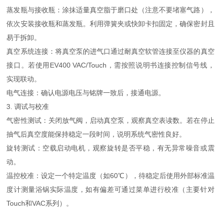
蒸发瓶与接收瓶：涂抹适量真空脂于磨口处（注意不要堵塞气路），
依次安装接收瓶和蒸发瓶。利用弹簧夹或快卸卡扣固定，确保密封且
易于拆卸。
真空系统连接：将真空泵的进气口通过耐真空软管连接至仪器的真空
接口。若使用EV400 VAC/Touch，需按照说明书连接控制信号线，
实现联动。
电气连接：确认电源电压与铭牌一致后，接通电源。
3. 调试与校准
气密性测试：关闭放气阀，启动真空泵，观察真空表读数。若在停止
抽气后真空度能保持稳定一段时间，说明系统气密性良好。
旋转测试：空载启动电机，观察旋转是否平稳，有无异常噪音或震
动。
温控校准：设定一个特定温度（如60℃），待稳定后使用外部标准温
度计测量浴锅实际温度，如有偏差可通过菜单进行校准（主要针对
Touch和VAC系列）。