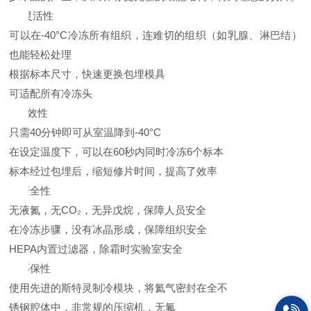
l
灵活性
可以在-40°C冷冻所有组织，连难切的组织（如乳腺、淋巴结）
也能轻松处理
根据标本尺寸，快速更换包埋模具
可适配所有冷冻头
l
高效性
只需40分钟即可从室温降到-40°C
在设定温度下，可以在60秒内同时冷冻6个标本
标本经过包埋后，缩短修片时间，提高了效率
l
安全性
无液氮，无CO₂，无异戊烷，保障人员安全
在冷冻步骤，没有冰晶形成，保障组织安全
HEPA内置过滤器，除霜时实验室安全
l
环保性
使用先进的斯特灵制冷模块，将氦气密封在全不
锈钢腔体中，非常规的压缩机，无氟