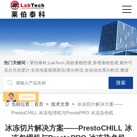
热门关键词：
莱伯泰科;LabTech;高效液相色谱;多维液相色谱;紫外可
见分光光度计;全自动直接测汞仪/汞分析仪;全自动水质分析仪;微波
消解萃取系统;微波合成系统;微波灰化磺化系统;全自动固相萃取系
统;Dryvap全自动溶剂蒸发系统;激光固体烧蚀进样系统;循环水冷却
器;电热消解仪;微控数显电热板;光波加热仪;磁力搅拌器;分析仪器;实
验室设备;样品前处理仪器;实验室信息管理系统（LIMS;超净实验室
当前位置：
首页
>
技术文章
>
冰冻切片解决方案——
设计与工程;通风柜;化学安全柜;AAICPICP-MSUV-VISHPLC耗材和
PrestoCHILL 冰冻包埋机与PrestoPRO 冰冻染色机
配件
冰冻切片解决方案——PrestoCHILL 冰