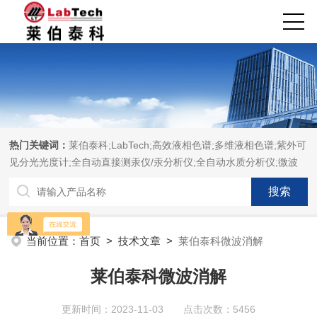
热门关键词：
莱伯泰科;LabTech;高效液相色谱;多维液相色谱;紫外可
见分光光度计;全自动直接测汞仪/汞分析仪;全自动水质分析仪;微波
消解萃取系统;微波合成系统;微波灰化磺化系统;全自动固相萃取系
统;Dryvap全自动溶剂蒸发系统;激光固体烧蚀进样系统;循环水冷却
器;电热消解仪;微控数显电热板;光波加热仪;磁力搅拌器;分析仪器;实
验室设备;样品前处理仪器;实验室信息管理系统（LIMS;超净实验室
当前位置：
首页
>
技术文章
>
莱伯泰科微波消解
设计与工程;通风柜;化学安全柜;AAICPICP-MSUV-VISHPLC耗材和
配件
莱伯泰科微波消解
更新时间：2023-11-03 点击次数：5456