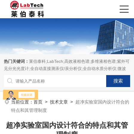
热门关键词：
莱伯泰科;LabTech;高效液相色谱;多维液相色谱;紫外可
见分光光度计;全自动直接测汞仪/汞分析仪;全自动水质分析仪;微波
消解萃取系统;微波合成系统;微波灰化磺化系统;全自动固相萃取系
统;Dryvap全自动溶剂蒸发系统;激光固体烧蚀进样系统;循环水冷却
器;电热消解仪;微控数显电热板;光波加热仪;磁力搅拌器;分析仪器;实
验室设备;样品前处理仪器;实验室信息管理系统（LIMS;超净实验室
当前位置：
首页
>
技术文章
>
超净实验室国内设计符合的
设计与工程;通风柜;化学安全柜;AAICPICP-MSUV-VISHPLC耗材和
特点和其管理制度
配件
超净实验室国内设计符合的特点和其管