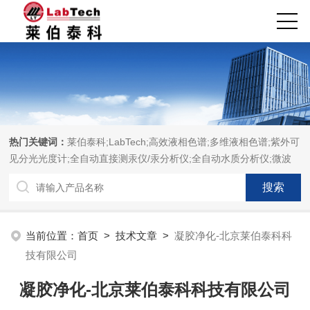
热门关键词：
莱伯泰科;LabTech;高效液相色谱;多维液相色谱;紫外可
见分光光度计;全自动直接测汞仪/汞分析仪;全自动水质分析仪;微波
消解萃取系统;微波合成系统;微波灰化磺化系统;全自动固相萃取系
统;Dryvap全自动溶剂蒸发系统;激光固体烧蚀进样系统;循环水冷却
器;电热消解仪;微控数显电热板;光波加热仪;磁力搅拌器;分析仪器;实
验室设备;样品前处理仪器;实验室信息管理系统（LIMS;超净实验室
当前位置：
首页
>
技术文章
>
凝胶净化-北京莱伯泰科科
设计与工程;通风柜;化学安全柜;AAICPICP-MSUV-VISHPLC耗材和
技有限公司
配件
凝胶净化-北京莱伯泰科科技有限公司