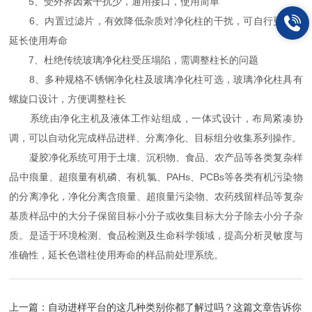
5、受外界因素干扰少，通用接口，使用简单
6、内置过滤片，有效降低杂质对净化柱的干扰，可自行更换，
延长使用寿命
7、杜绝传统玻璃净化柱受压塌陷，需调整柱长的问题
8、多种规格不锈钢净化柱及玻璃净化柱可选，玻璃净化柱具有
螺旋口设计，方便调整柱长
系统由净化主机及液体工作站组成，一体式设计，布局紧凑协
调，可以自动化完成样品进样、分离净化、目标组分收集系列操作。
凝胶净化系统可用于土壤、沉积物、食品、农产品等各类复杂样
品中痕量、超痕量有机磷、有机氯、PAHs、PCBs等各类有机污染物
的分离净化，净化分离含痕量、超痕量污染物、农药残留样品等复杂
基质样品中的大分子保留目标小分子或收集目标大分子除去小分子杂
质。是适于环境检测、食品检测及生命科学领域，提高分析灵敏度与
准确性，延长色谱柱使用寿命的样品前处理系统。
上一篇：
自动进样平台的这几种类别你都了解过吗？这篇文章告诉你