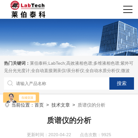
热门关键词：
莱伯泰科;LabTech;高效液相色谱;多维液相色谱;紫外可
见分光光度计;全自动直接测汞仪/汞分析仪;全自动水质分析仪;微波
消解萃取系统;微波合成系统;微波灰化磺化系统;全自动固相萃取系
统;Dryvap全自动溶剂蒸发系统;激光固体烧蚀进样系统;循环水冷却
器;电热消解仪;微控数显电热板;光波加热仪;磁力搅拌器;分析仪器;实
验室设备;样品前处理仪器;实验室信息管理系统（LIMS;超净实验室
当前位置：
首页
>
技术文章
>
质谱仪的分析
设计与工程;通风柜;化学安全柜;AAICPICP-MSUV-VISHPLC耗材和
配件
质谱仪的分析
更新时间：2020-04-22 点击次数：9925