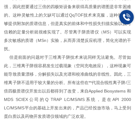
强，因此想要通过三倍的四极矩设备来获得高质量的谱图是非常困难
的。这种灵敏性上的欠缺可以通过QqTOF技术来克服，这种技术能
够提供附加的质谱信息，但是真实的前体和中性损失扫描实验以及可
信赖的定量分析就很难实现了。尽管离子阱质谱仪（MS）可以实现
多次敏感的质谱（MSn）实验，从而弄清楚反应机理，简化光谱的干
扰。
但是前面的问题对于三维离子阱技术来说同样无法避免。尽管如
此，三维离子阱很容易发生过载现象（空间充电效应），这种现象可
能导致质量漂移，分解损失以及光谱和校准曲线的非线性。因此，三
维离子阱不适用于较大量的分析。所有这些在**代混合线性离子阱/三
倍四极质谱仪开发出以后都得到了改变，来自Applied Biosystems 和
MDS SCIEX公司的Q TRAP LC/MS/MS系统，是在API 2000
LC/MS/MS平台的基础上开发出来的，产品已经投放市场，马上受到
蛋白质以及药物开发质谱仪领域的广泛欢迎。