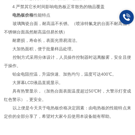
4.严禁其它长时间影响电热板正常散热的物品覆盖
电热板价格
性能特点
玻璃陶瓷台面，耐高温不长锈。（喷涂特氟龙的台面不耐高温；
不锈钢台面虽然耐高温但易长锈）
耐磨损，寿命长，表面光滑易清洁。
大加热面积，便于批量样品处理。
控制方式采用分体设计，人员操作控制器时远离酸雾，安全且便
于操作。
铂金电阻控温，升温快速、加热均匀，温度可达400℃。
大屏幕LCD液晶直观显示。
具有热警显示，（加热台面表面温度超过50℃时，大警示灯变成
红色警示），更安全。
以上便是今天关于电热板价格决定因素：由电热板的性能特点来
定价的全部分享了，希望对大家今后使用本设备能有帮助。