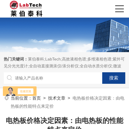
热门关键词：
莱伯泰科;LabTech;高效液相色谱;多维液相色谱;紫外可
见分光光度计;全自动直接测汞仪/汞分析仪;全自动水质分析仪;微波
消解萃取系统;微波合成系统;微波灰化磺化系统;全自动固相萃取系
统;Dryvap全自动溶剂蒸发系统;激光固体烧蚀进样系统;循环水冷却
器;电热消解仪;微控数显电热板;光波加热仪;磁力搅拌器;分析仪器;实
验室设备;样品前处理仪器;实验室信息管理系统（LIMS;超净实验室
当前位置：
首页
>
技术文章
>
电热板价格决定因素：由电
设计与工程;通风柜;化学安全柜;AAICPICP-MSUV-VISHPLC耗材和
热板的性能特点来定价
配件
电热板价格决定因素：由电热板的性能