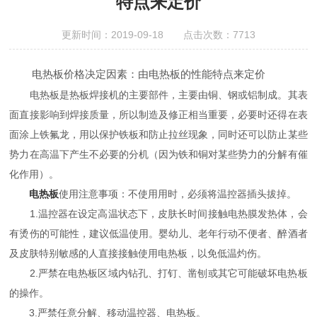
特点来定价
更新时间：2019-09-18 点击次数：7713
电热板价格决定因素：由电热板的性能特点来定价
电热板是热板焊接机的主要部件，主要由铜、钢或铝制成。其表
面直接影响到焊接质量，所以制造及修正相当重要，必要时还得在表
面涂上铁氟龙，用以保护铁板和防止拉丝现象，同时还可以防止某些
势力在高温下产生不必要的分机（因为铁和铜对某些势力的分解有催
化作用）。
电热板
使用注意事项：不使用用时，必须将温控器插头拔掉。
1.温控器在设定高温状态下，皮肤长时间接触电热膜发热体，会
有烫伤的可能性，建议低温使用。婴幼儿、老年行动不便者、醉酒者
及皮肤特别敏感的人直接接触使用电热板，以免低温灼伤。
2.严禁在电热板区域内钻孔、打钉、凿刨或其它可能破坏电热板
的操作。
3.严禁任意分解、移动温控器、电热板。