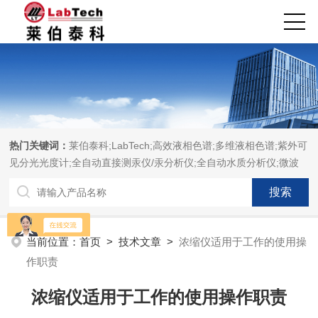
热门关键词：
莱伯泰科;LabTech;高效液相色谱;多维液相色谱;紫外可
见分光光度计;全自动直接测汞仪/汞分析仪;全自动水质分析仪;微波
消解萃取系统;微波合成系统;微波灰化磺化系统;全自动固相萃取系
统;Dryvap全自动溶剂蒸发系统;激光固体烧蚀进样系统;循环水冷却
器;电热消解仪;微控数显电热板;光波加热仪;磁力搅拌器;分析仪器;实
验室设备;样品前处理仪器;实验室信息管理系统（LIMS;超净实验室
当前位置：
首页
>
技术文章
>
浓缩仪适用于工作的使用操
设计与工程;通风柜;化学安全柜;AAICPICP-MSUV-VISHPLC耗材和
作职责
配件
浓缩仪适用于工作的使用操作职责